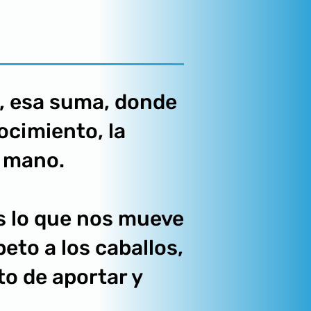
a, esa suma, donde
nocimiento, la
a mano.
s lo que nos mueve
peto a los caballos,
o de aportar y