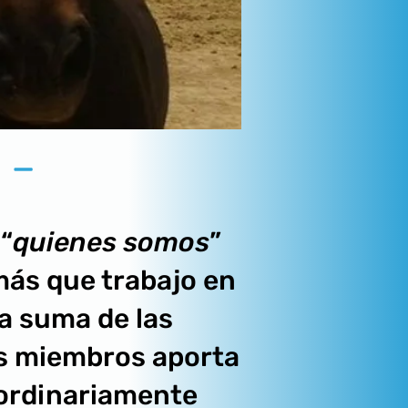
 -
“
quienes somos
”
más que trabajo en
la suma de las
os miembros aporta
aordinariamente